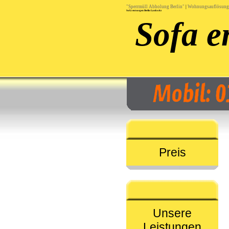
"Sperrmüll Abholung Berlin"
|
Wohnungsauflösung 
Sofa entsorgen Berlin Lankwitz
Sofa e
Preis
Unsere
Leistungen