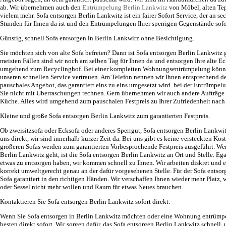
ab. Wir übernehmen auch den
Entrümpelung Berlin Lankwitz
von Möbel, alten Te
vielem mehr. Sofa entsorgen Berlin Lankwitz ist ein fairer Sofort Service, der an s
Stunden für Ihnen da ist und den Entrümpelungen Ihrer sperrigen Gegenstände sof
Günstig, schnell Sofa entsorgen in Berlin Lankwitz ohne Besichtigung.
Sie möchten sich von alte Sofa befreien? Dann ist Sofa entsorgen Berlin Lankwitz g
meisten Fällen sind wir noch am selben Tag für Ihnen da und entsorgen Ihre alte Ec
umgehend zum Recyclinghof. Bei einer kompletten Wohnungsentrümpelung könne
unseren schnellen Service vertrauen. Am Telefon nennen wir Ihnen entsprechend de
pauschales Angebot, das garantiert eins zu eins umgesetzt wird. bei der Entrümpe
Sie nicht mit Überraschungen rechnen. Gern übernehmen wir auch andere Aufträge
Küche. Alles wird umgehend zum pauschalen Festpreis zu Ihrer Zufriedenheit nach
Kleine und große Sofa entsorgen Berlin Lankwitz zum garantierten Festpreis.
Ob zweisitzsofa oder Ecksofa oder anderes Sperrgut, Sofa entsorgen Berlin Lankw
uns direkt, wir sind innerhalb kurzer Zeit da. Bei uns gibt es keine versteckten Kos
größeren Sofas werden zum garantierten Vorbesprochende Festpreis ausgeführt. We
Berlin Lankwitz geht, ist die Sofa entsorgen Berlin Lankwitz an Ort und Stelle. Eg
etwas zu entsorgen haben, wir kommen schnell zu Ihnen. Wir arbeiten diskret und e
korrekt umweltgerecht genau an der dafür vorgesehenen Stelle. Für der Sofa entsorg
Sofa garantiert in den richtigen Händen. Wir verschaffen Ihnen wieder mehr Platz, 
oder Sessel nicht mehr wollen und Raum für etwas Neues brauchen.
Kontaktieren Sie Sofa entsorgen Berlin Lankwitz sofort direkt.
Wenn Sie Sofa entsorgen in Berlin Lankwitz möchten oder eine Wohnung entrümpe
besten direkt sofort. Wir sorgen dafür, das Sofa entsorgen Berlin Lankwitz schnel