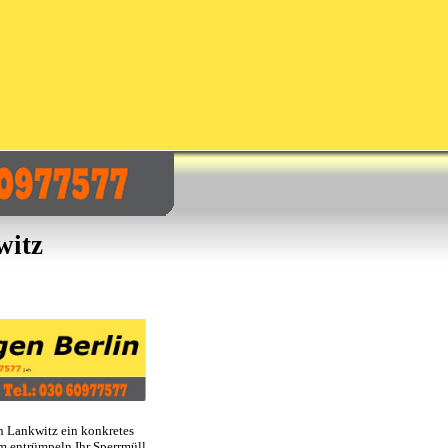
witz
n Lankwitz ein konkretes
m entrümpeln Ihr Sperrmüll