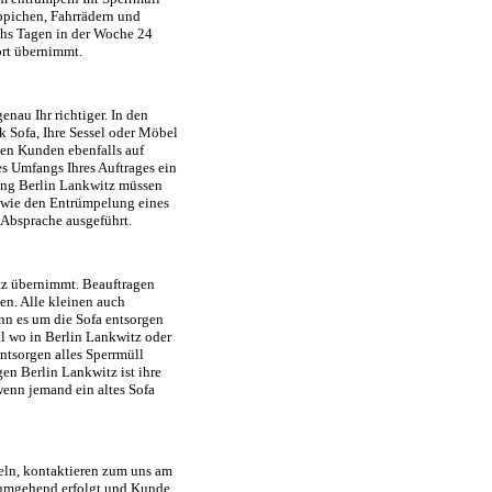
ppichen, Fahrrädern und
echs Tagen in der Woche 24
ort übernimmt.
enau Ihr richtiger. In den
k Sofa, Ihre Sessel oder Möbel
n Kunden ebenfalls auf
s Umfangs Ihres Auftrages ein
lung Berlin Lankwitz müssen
 wie den Entrümpelung eines
 Absprache ausgeführt.
itz übernimmt. Beauftragen
ten. Alle kleinen auch
nn es um die Sofa entsorgen
al wo in Berlin Lankwitz oder
ntsorgen alles Sperrmüll
en Berlin Lankwitz ist ihre
wenn jemand ein altes Sofa
ln, kontaktieren zum uns am
l, umgehend erfolgt und Kunde