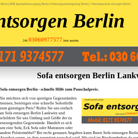
Berlin
|
BSR Sperrmüllentsorgung Berlin
|
Wohnungsentrümpelung Berlin
|
"Waschmaschine entsorgen Berlin"
ntsorgen Berlin
03060977577
24h
Jetzt anrufen
Sofa entsorgen Berlin Lank
Sofa entsorgen Berlin - schnelle Hilfe zum Pauschalpreis.
Sie möchten sich von sperrigen Gegenständen
trennen, benötigen eine schnelle Soforthilfe
zum günstigen Preis? Rufen Sie uns einfach
an Sofa entsorgen Berlin Lankwitz und
schildern Sie uns Umfang und Größe der zu
entsorgenden Gegenstände. Handelt es sich
um eine Sofa, Eck Sofa oder Matratzen oder
andere Polstermöbel? Bei recht genauen Angaben kann Ihnen Sofa entsorgen Berli
Angebot sagen, an dem garantiert pauschal wird. Wir sind im Handumdrehen da zu