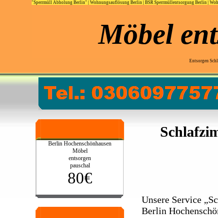
"Sperrmüll Abholung Berlin"
|
Wohnungsauflösung Berlin
|
BSR Sperrmüllentsorgung Berlin
|
Woh
Möbel ent
Entsorgen Sch
Schlafzi
Berlin Hochenschönhausen
Möbel
entsorgen
pauschal
80€
Unsere Service „S
Berlin Hochenschö